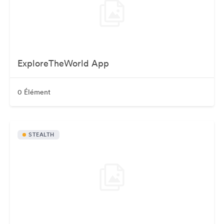
ExploreTheWorld App
0 Élément
STEALTH