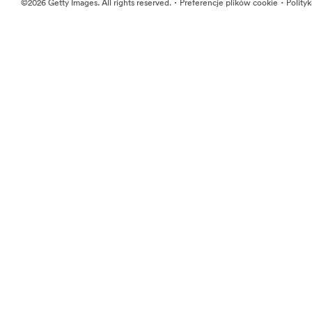
·
·
©2026 Getty Images. All rights reserved.
Preferencje plików cookie
Polity