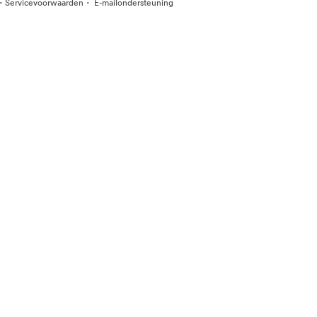
·
·
Servicevoorwaarden
E-mailondersteuning