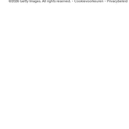
·
·
©2026 Getty Images. All rights reserved.
Cookievoorkeuren
Privacybeleid