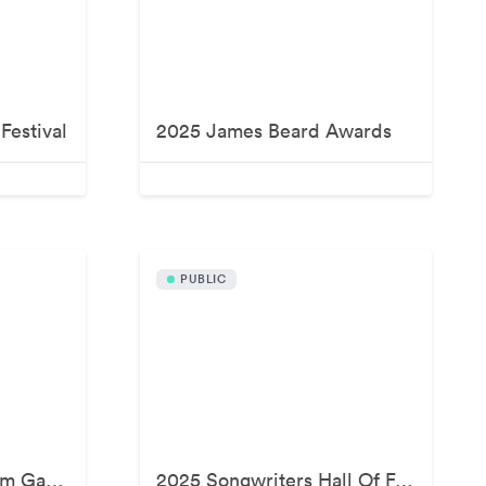
Festival
2025 James Beard Awards
PUBLIC
2025 LACMA Art+Film Gala, Presented By Gucci
2025 Songwriters Hall Of Fame Induction Ceremony