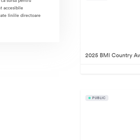
ca sursă pentru
nt accesibile
ate liniile directoare
2025 BMI Country A
PUBLIC