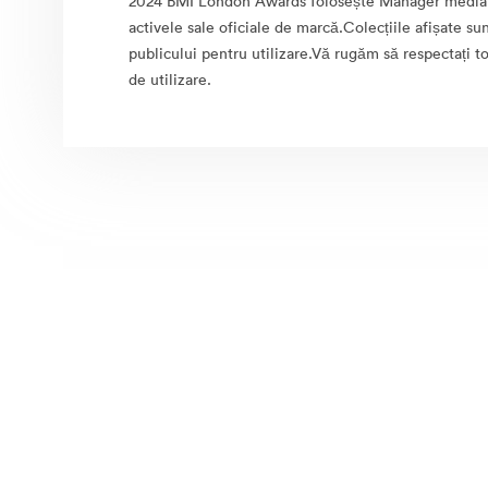
2024 BMI London Awards folosește Manager media 
activele sale oficiale de marcă.Colecțiile afișate su
publicului pentru utilizare.Vă rugăm să respectați to
de utilizare.