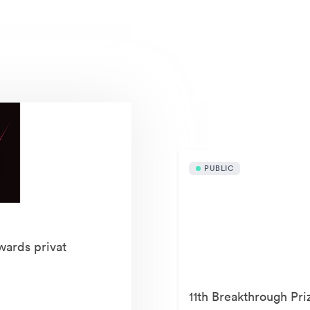
Active disponibile publ
PUBLIC
wards privat