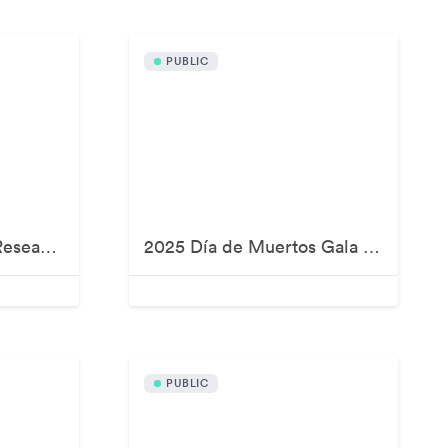
PUBLIC
2025 Breast Cancer Research Foundation New York Symposium & Awards Luncheon
2025 Día de Muertos Gala Presented by Lexus, Tequila Don Julio, Nike, DNERO, Calamigos Ranch and Maremoto
PUBLIC